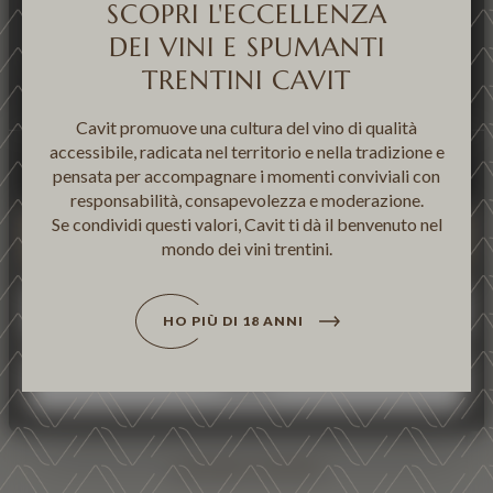
SCOPRI L'ECCELLENZA
combinarle con altre informazioni che ha fornito loro o
DEI VINI E SPUMANTI
che hanno raccolto dal tuo utilizzo sui loro servizi. Se
AZIENDA
vuole saperne di più o negare il consenso a tutti o ad
TRENTINI CAVIT
alcuni cookie clicchi qui "Personalizza". Il consenso può
VINI
essere espresso cliccando sul tasto "Accetta tutti". Se
Cavit promuove una cultura del vino di qualità
accessibile, radicata nel territorio e nella tradizione e
non vuole i cookie di terze parti statistici può negare il
Personalizza
pensata per accompagnare i momenti conviviali con
VITICOLTURA
consenso sul tasto "Rifiuta".
responsabilità, consapevolezza e moderazione.
Se condividi questi valori, Cavit ti dà il benvenuto nel
SOSTENIBILITÀ
Accetta tutti
mondo dei vini trentini.
TRENTODOC
Personalizza
HO PIÙ DI 18 ANNI
ENOTECA
Rifiuta
NEWS & EVENTI
LAVORA CON NOI