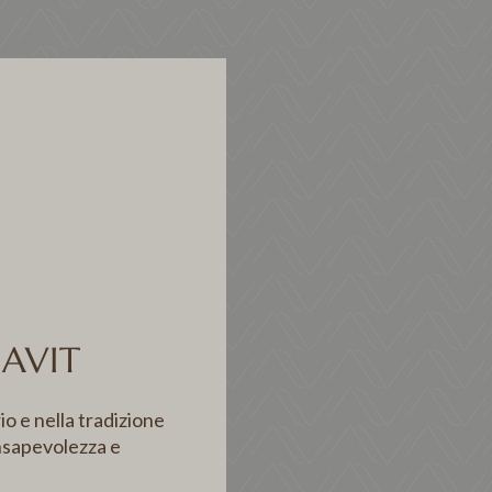
CAVIT
io e nella tradizione
nsapevolezza e