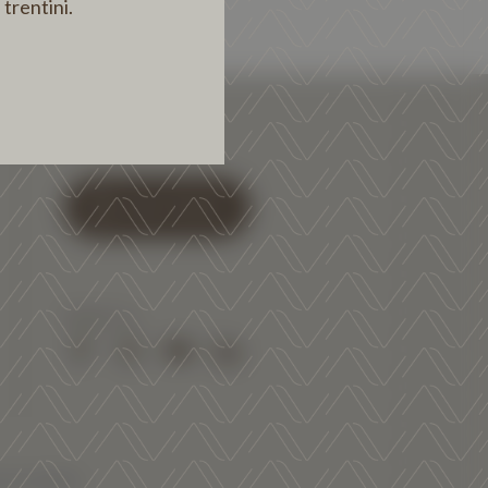
 trentini.
SHOP ONLINE
Seguici su:
Facebook
Instagram
Youtube
Linkedin
o ai cookies