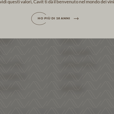
idi questi valori, Cavit ti dà il benvenuto nel mondo dei vini
HO PIÙ DI 18 ANNI
IENDA
ENOTECA
I
NEWS & EVENTI
TICOLTURA
LAVORA CON NOI
STENIBILITÀ
CONTATTI
ENTODOC
PRESS AREA
cy
Cookie Policy
Dichiarazione di accessibilità
Modifica consens