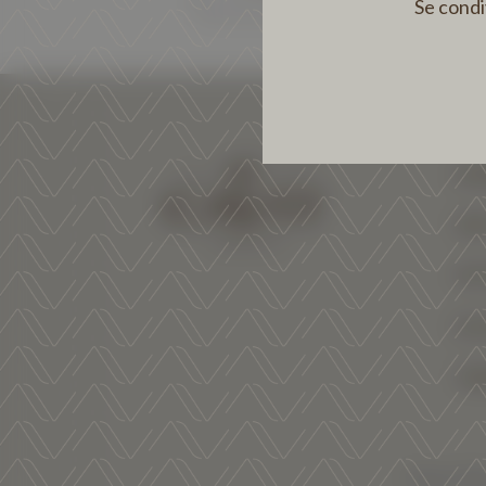
Se condiv
AZ
VIN
VI
SO
TR
Privacy Poli