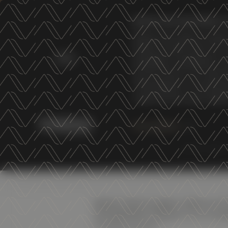
Questo sito web utilizza i
Questo sito utilizza cookie 
utilizza il nostro sito con 
AZIENDA
VINI
VITICOLTURA
S
potrebbero combinarle con a
sui loro servizi. Se vuole 
"Personalizza". Il consens
cookie di terze parti statis
Personalizza
PANI
Sabato 22 novembre, dalle ore 1
con aperitivo e dj set
curato da
A
In degustazione: