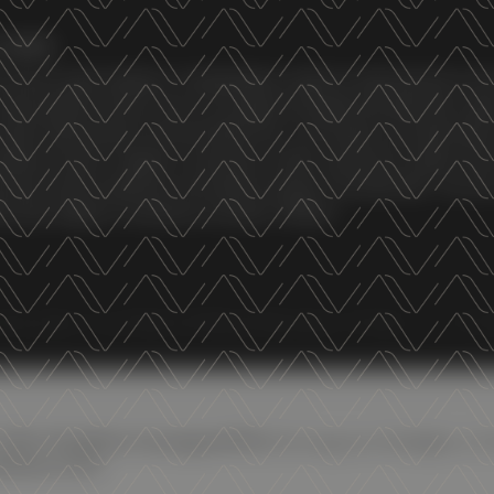
 cookie
di terze parti statistici. Condividiamo inoltre le informazioni sul 
TRENTODOC
i nostri partner tecnici che si occupano di analisi dei dati web i qua
OSTENIBILITÀ
NEWS & EVEN
ltre informazioni che ha fornito loro o che hanno raccolto dal tu
saperne di più o negare il consenso a tutti o ad alcuni cookie clicc
o può essere espresso cliccando sul tasto "Accetta tutti". Se non
tici può negare il consenso sul tasto "Rifiuta".
EVENTO
FICIO CASTAGNOLI PIU’ – 
7:30
, il
Panificio Castagnoli Più
(Via Augusta Ghidiglia, 6, 
ndrea Cotti
.