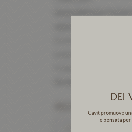
Altemasi Millesimato Trentodoc
Lagrein Trentino DOC Bottega V
Per info & prenotazioni: +39 052
Ig: @panificiocastagnolipiu
Fb: @panificiocastagnolipiu
Sito web: www.panificiocastagn
DEI 
ALLEGATI
Cavit promuove una c
e pensata per
2. CASTAGNOLI BAKERY