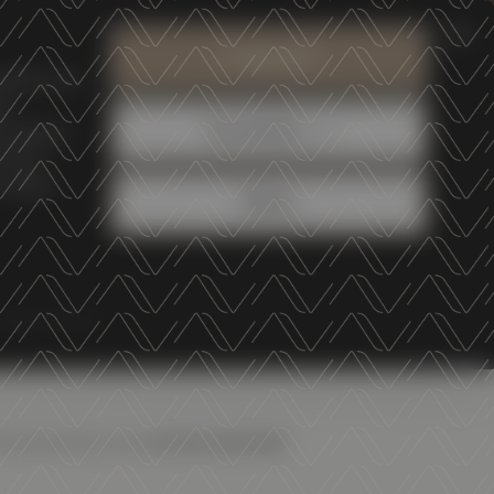
AREA RISERVATA
IT
EN
Cerca
Accetta tutti
modo in cui
ENOTECA
SHOP ONLINE
li
Personalizza
TI
o utilizzo
hi qui
 vuole i
Rifiuta
PARMA
Parma) invita a una
serata speciale