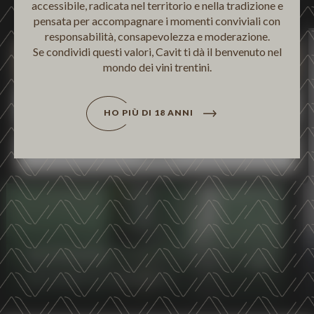
accessibile, radicata nel territorio e nella tradizione e
non vuole i cookie di terze parti statistici può negare il
Personalizza
pensata per accompagnare i momenti conviviali con
consenso sul tasto "Rifiuta".
responsabilità, consapevolezza e moderazione.
Se condividi questi valori, Cavit ti dà il benvenuto nel
Accetta tutti
mondo dei vini trentini.
Personalizza
HO PIÙ DI 18 ANNI
Rifiuta
ALTEMASI
DISCOVER MORE
AUTHENTIC ELEGANCE