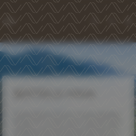
Account
Search
Men
BOTTEGA VINAI
A representative overview of Trentino's winemaking
heritage, with prestigious single-varietal DOC wines.
The grapes come from a meticulous selection of the