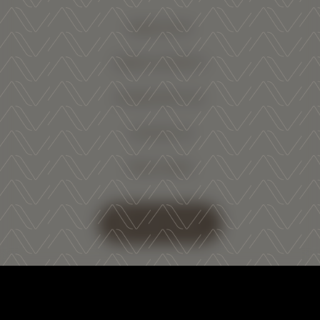
WINE SHOP
NEWS & EVENTS
WORK WITH US
CONTACTS
PRESS AREA
SHOP ONLINE
Follow us on:
Facebook
Instagram
Youtube
Linkedin