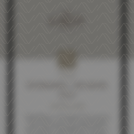
NEWS
5STARWINES- THE BOOK
2027
13 APRIL 2026
5StarWines – the Book is the annual
wine selection event organized by
Veronafiere. 5StarWines is a three-