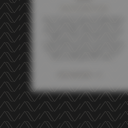
10 NOVEMBER 2025
Our Trentodoc Altemasi Millesimato
2021, Bottega Vinai Trentino DOC
Sauvignon Blanc 2024 and Terrazze
della Luna Trentino DOC Pinot
Grigio 2024 have been awarded with
the silver medal during the “Japan
Wine Challenge 2025” held ...
DISCOVER MORE