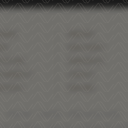
MPANY
WINE SHOP
NES
NEWS & EVENTS
TICULTURE
WORK WITH US
STAINABILITY
CONTACTS
ENTODOC
PRESS AREA
Privacy Policy
Cookie Policy
Modifica consenso ai cookies
avit s.c. Via del Ponte, 31 – 38123 Trento – P. IVA e Reg. Imprese TN 