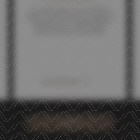
The 2026 Edition of the SPARKLE
Guide “Cucina & Vini” has assigned 5
SPHERES at our TRENTODOC
Altemasi Riserva Graal 2018.
DISCOVER MORE
LOAD MORE