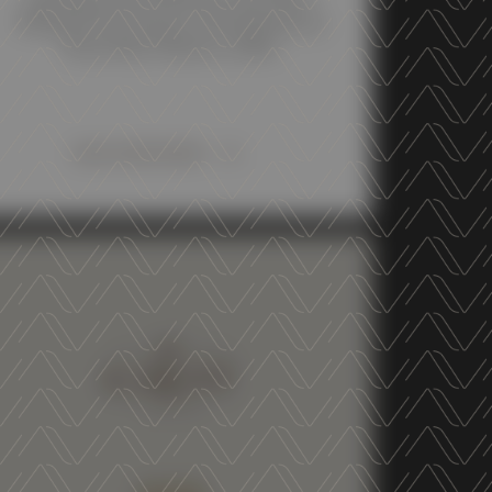
Medal at the famous Drink Business
Pinot Noir Masters 2026.
DISCOVER MORE