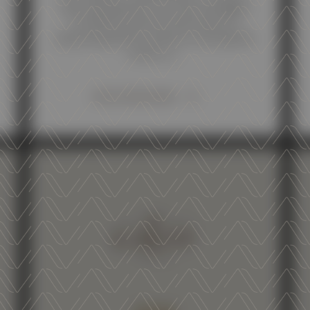
day tasting that turns the spotlight
on all the wineries that invest in
improving their products. During the
event, a ...
DISCOVER MORE