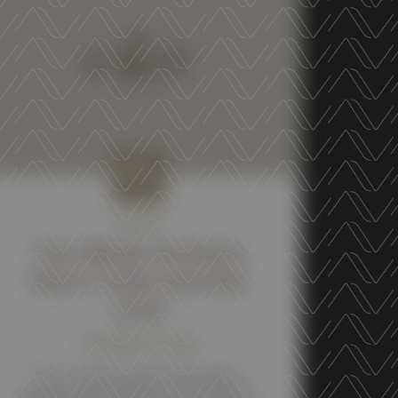
NEWS
THE DRINKS BUSINESS
PINOT NOIR MASTERS
2026
30 MARCH 2026
Our Trentino DOC Pinot Nero
Bottega Vinai 2024 won the Silver