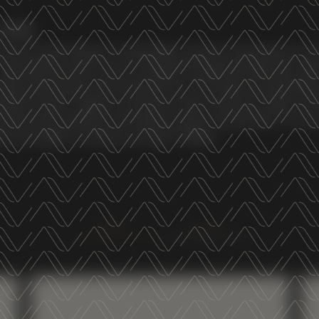
 cookie
di terze parti statistici. Condividiamo inoltre le informazioni sul 
TRENTODOC
i nostri partner tecnici che si occupano di analisi dei dati web i qua
STAINABILITY
NEWS&EVEN
ltre informazioni che ha fornito loro o che hanno raccolto dal tu
saperne di più o negare il consenso a tutti o ad alcuni cookie clicc
o può essere espresso cliccando sul tasto "Accetta tutti". Se non
tici può negare il consenso sul tasto "Rifiuta".
NEWS
NEWS
EVENTS