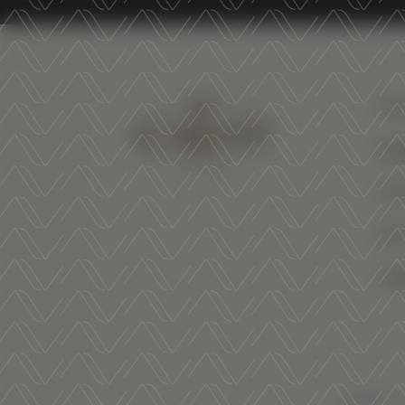
CO
WI
VI
SU
TR
© 2026 – C