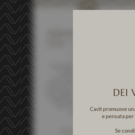
NEWS
BERLINER WINE TROPHY
2026 – WINTER TASTING
11 MARCH 2026
The medals of the Berliner Wein
Trophy Awards are world-
renowned, which can be trusted
when purchasing wine. Through the
DEI 
patronage of the OIV (International
Organisation of Vine and Wine), a
fair and carefully controlled
Cavit promuove una c
competition is ...
e pensata per
Se condiv
DISCOVER MORE