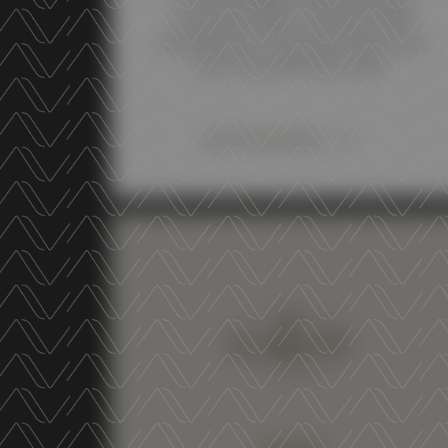
Trentodoc Blanc de Noirs 2021
and Altemasi Trentodoc Rosé won
the Great Mention Gold
DISCOVER MORE