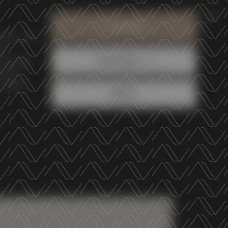
RESERVED AREA
EN
IT
Search
Accetta tutti
modo in cui
WINE SHOP
SHOP ONLINE
li
Personalizza
TS
o utilizzo
hi qui
 vuole i
Rifiuta