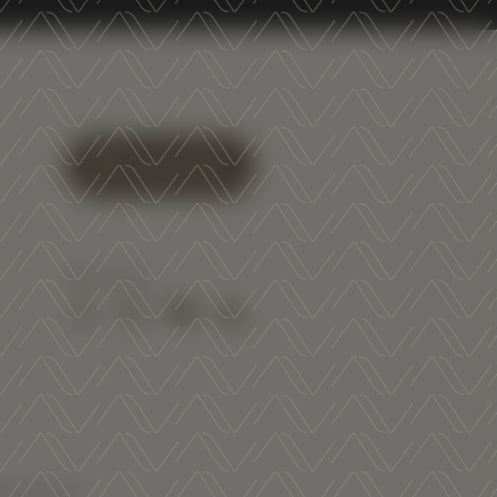
SHOP ONLINE
Follow us on:
Facebook
Instagram
Youtube
Linkedin
00107940223