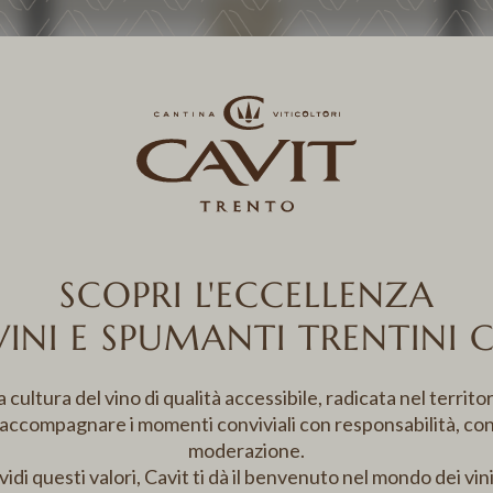
NEWS
CONCOURS MONDIAL DE
BRUXELLES 2025
12 DECEMBER 2025
The Concours Mondial de Bruxelles’
primary ambition is to provide
SCOPRI L'ECCELLENZA
consumers with a guarantee: that it
will single out wines of
VINI E SPUMANTI TRENTINI 
irreproachable quality offering a
truly pleasurable drinking
experience, wines from across the
ultura del vino di qualità accessibile, radicata nel territor
globe and ...
 accompagnare i momenti conviviali con responsabilità, co
moderazione.
idi questi valori, Cavit ti dà il benvenuto nel mondo dei vini
DISCOVER MORE