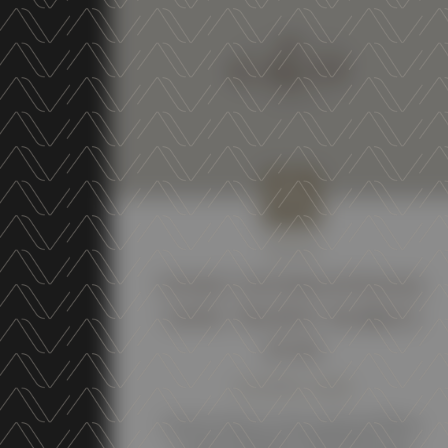
NEWS
VENICE INTERNATIONAL
WINE TROPHY BUBBLES
2026
21 APRIL 2026
At the Venice International Wine
Trophy Bubbles 2026 Altemasi