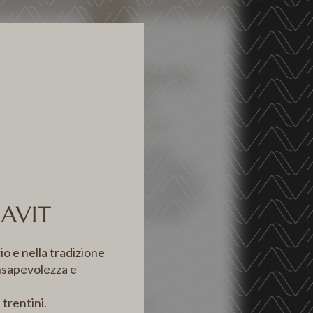
NEWS
WINE GUIDE VITAE ED.
2026 – A.I.S.
12 DECEMBER 2025
The 2026 Edition of the
Associazione Italiana Sommelier
Wine Guide “VITAE” has assigned
QUATTRO VITI at our TrentoDOC
CAVIT
Altemasi Riserva Graal 2018.
io e nella tradizione
nsapevolezza e
 trentini.
DISCOVER MORE