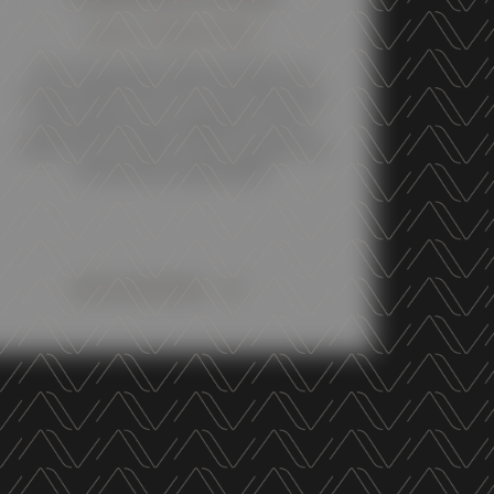
28 OCTOBER 2025
Our Trentodoc Altemasi Riserva
Graal 2018, has been awarded with
the maximum recognition of the
TRE STELLE ORO in the “Guida Oro
I Vini di Veronelli 2026”
DISCOVER MORE