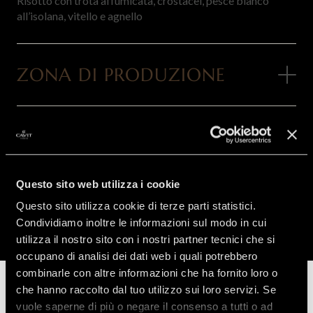
Risotto con trota affumicata, crostacei, pesce bianco
all’isolana, vitello e agnello
ZONA DI PRODUZIONE
PREMI
Questo sito web utilizza i cookie
SCARICA SCHEDA TECNICA
Questo sito utilizza cookie di terze parti statistici.
Condividiamo inoltre le informazioni sul modo in cui
utilizza il nostro sito con i nostri partner tecnici che si
occupano di analisi dei dati web i quali potrebbero
SCOPRI L'ECCELLENZA
combinarle con altre informazioni che ha fornito loro o
SCOPRI TUTTA LA LINEA
DEI VINI E SPUMANTI
che hanno raccolto dal tuo utilizzo sui loro servizi. Se
vuole saperne di più o negare il consenso a tutti o ad
TRENTINI CAVIT