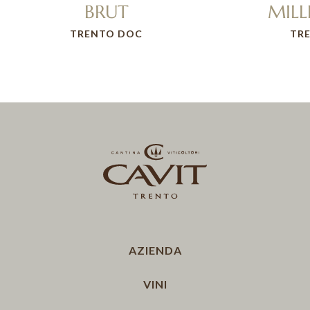
BRUT
MIL
TRENTO DOC
TR
AZIENDA
VINI