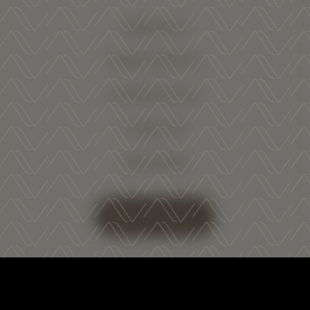
WINE SHOP
NEWS & EVENTS
WORK WITH US
CONTACTS
PRESS AREA
SHOP ONLINE
Follow us on:
Facebook
Instagram
Youtube
Linkedin