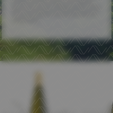
heritage, from Müller Thurgau, Cavit's signature
grape, to the renowned Teroldego Rotaliano. Strictly
DOC wines, testament to the accessible quality the
company offers.