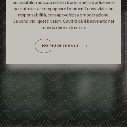
accessibile, radicata nel territorio e nella tradizione e
non vuole i cookie di terze parti statistici può negare il
Personalizza
pensata per accompagnare i momenti conviviali con
consenso sul tasto "Rifiuta".
responsabilità, consapevolezza e moderazione.
Se condividi questi valori, Cavit ti dà il benvenuto nel
Accetta tutti
mondo dei vini trentini.
Personalizza
HO PIÙ DI 18 ANNI
Rifiuta
ALTEMASI
DISCOVER MORE
AUTHENTIC ELEGANCE