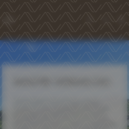
Account
Search
Men
MASTRI VERNACOLI
The most famous of the Cavit lines, a journey
through the Trentino winemaking vocation and its
most popular vines, both native and international.
The collection showcases Trentino's rich winemaking